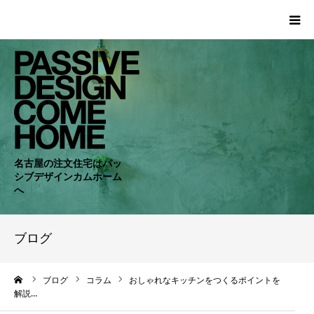
HOME
WORKS
COMPANY
名古屋の注文住宅はパッ
シブデザインカムホーム
CONCEPT
へ
PASSIVE
ブログ
RC・SE
ーム
ブログ
コラム
おしゃれなキッチンをつくるポイントを
解説…
NEWS