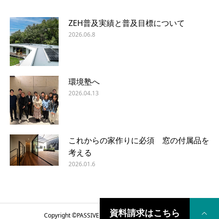
ZEH普及実績と普及目標について
2026.06.8
環境塾へ
2026.04.13
これからの家作りに必須 窓の付属品を
考える
2026.01.6
資料請求はこちら
Copyright ©
PASSIVE DESIGN COME HOME
2018