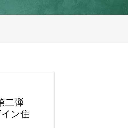
」
ー第二弾
ザイン住