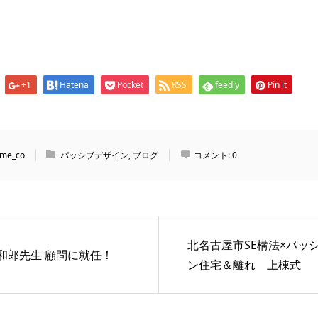
+1
Hatena
Pocket
RSS
feedly
Pin it
me_co
パッシブデザイン
,
ブログ
コメント:
0
北名古屋市SE構法×パッ
和郎先生 顧問に就任！
ン住宅＆離れ 上棟式