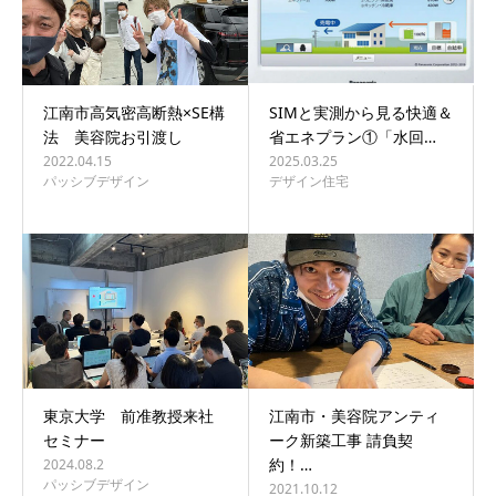
江南市高気密高断熱×SE構
SIMと実測から見る快適＆
法 美容院お引渡し
省エネプラン①「水回…
2022.04.15
2025.03.25
パッシブデザイン
デザイン住宅
東京大学 前准教授来社
江南市・美容院アンティ
セミナー
ーク新築工事 請負契
約！…
2024.08.2
パッシブデザイン
2021.10.12