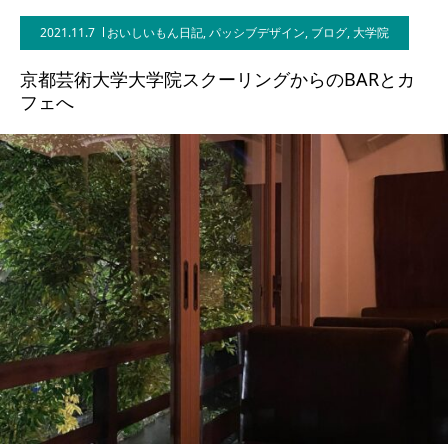
2021.11.7
おいしいもん日記
,
パッシブデザイン
,
ブログ
,
大学院
BLOG
京都芸術大学大学院スクーリングからのBARとカ
CONTACT
フェへ