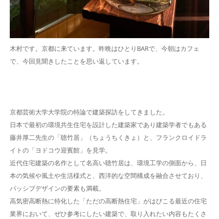
木村です。京都に来ています。昨晩はひとりBARで、今朝はカフェ
で、今回見聞きしたことを思い返しています。
京都芸術大学大学院の特論で建築探訪をしてきました。
日本で最初の環境共生住宅を設計した建築家であり建築学者でもある
藤井厚二先生の「聴竹居」（ちょうちくきょ）と、フランクロイドラ
イトの「ヨドコウ迎賓館」を見学。
近代住宅建築の名作として名高い聴竹居は、環境工学の側面から、日
本の気候や風土や生活様式と、西洋的な空間構成を融合させており、
パッシブデザインの要素も満載。
高気密高断熱に特化した「ただの高断熱住宅」がはびこる最近の住宅
業界において、ぜひ参考にしたい建築で、取り入れたい内容もたくさ