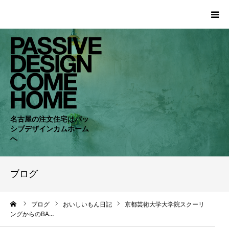
HOME
WORKS
COMPANY
名古屋の注文住宅はパッ
シブデザインカムホーム
CONCEPT
へ
PASSIVE
ブログ
RC・SE
ーム
ブログ
おいしいもん日記
京都芸術大学大学院スクーリ
ングからのBA…
NEWS