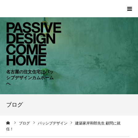
HOME
WORKS
COMPANY
名古屋の注文住宅はパッ
シブデザインカムホーム
CONCEPT
へ
PASSIVE
ブログ
RC・SE
ーム
ブログ
パッシブデザイン
建築家岸和郎先生 顧問に就
任！
NEWS