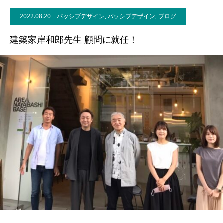
2022.08.20
パッシブデザイン
,
パッシブデザイン
,
ブログ
BLOG
建築家岸和郎先生 顧問に就任！
CONTACT