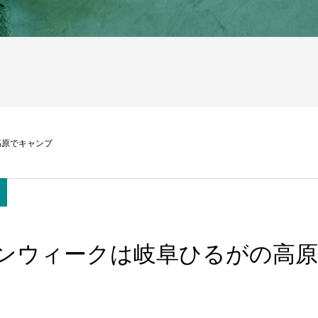
へ
高原でキャンプ
ンウィークは岐阜ひるがの高