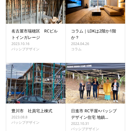
名古屋市瑞穂区 RCビル
コラム｜LDKは2階か1階
トインガレージ
か？
2023.10.16
2024.04.26
パッシブデザイン
コラム
豊川市 社員宅上棟式
日進市 RC平屋×パッシブ
デザイン住宅 地鎮…
2023.08.8
パッシブデザイン
2022.10.31
パッシブデザイン