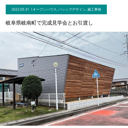
2022.05.31
オープンハウス
,
パッシブデザイン
,
施工事例
BLOG
岐阜県岐南町で完成見学会とお引渡し
CONTACT