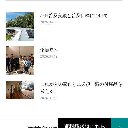
ZEH普及実績と普及目標について
2026.06.8
環境塾へ
2026.04.13
これからの家作りに必須 窓の付属品を
考える
2026.01.6
資料請求はこちら
Copyright ©
PASSIVE DESIGN COME HOME
2018