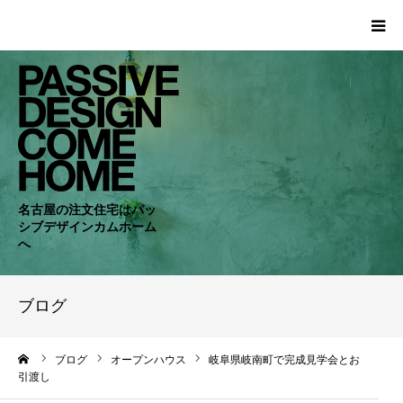
HOME
WORKS
COMPANY
名古屋の注文住宅はパッ
シブデザインカムホーム
CONCEPT
へ
PASSIVE
ブログ
RC・SE
ーム
ブログ
オープンハウス
岐阜県岐南町で完成見学会とお
引渡し
NEWS