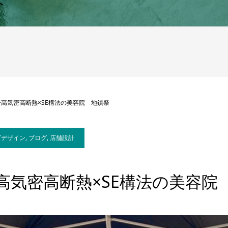
へ
高気密高断熱×SE構法の美容院 地鎮祭
ブデザイン
,
ブログ
,
店舗設計
高気密高断熱×SE構法の美容院