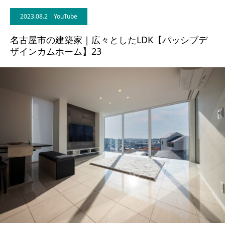
2023.08.2
YouTube
BLOG
名古屋市の建築家｜広々としたLDK【パッシブデ
CONTACT
ザインカムホーム】23