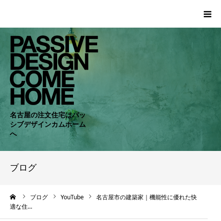
HOME
WORKS
COMPANY
名古屋の注文住宅はパッ
シブデザインカムホーム
CONCEPT
へ
PASSIVE
ブログ
RC・SE
ーム
ブログ
YouTube
名古屋市の建築家｜機能性に優れた快
適な住…
NEWS