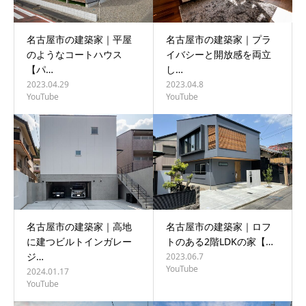
名古屋市の建築家｜平屋
名古屋市の建築家｜プラ
のようなコートハウス
イバシーと開放感を両立
【パ…
し…
2023.04.29
2023.04.8
YouTube
YouTube
名古屋市の建築家｜高地
名古屋市の建築家｜ロフ
に建つビルトインガレー
トのある2階LDKの家【…
ジ…
2023.06.7
YouTube
2024.01.17
YouTube