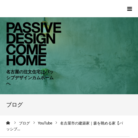
HOME
WORKS
COMPANY
名古屋の注文住宅はパッ
シブデザインカムホーム
CONCEPT
へ
PASSIVE
ブログ
RC・SE
ーム
ブログ
YouTube
名古屋市の建築家｜森を眺める家【パ
ッシブ…
NEWS