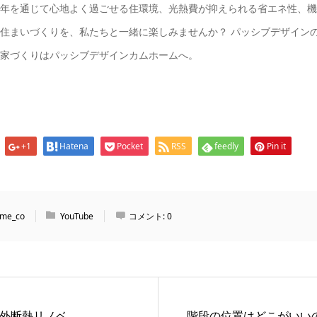
年を通じて心地よく過ごせる住環境、光熱費が抑えられる省エネ性、機
住まいづくりを、私たちと一緒に楽しみませんか？ パッシブデザイン
家づくりはパッシブデザインカムホームへ。
+1
Hatena
Pocket
RSS
feedly
Pin it
me_co
YouTube
コメント:
0
 外断熱リノベ
階段の位置はどこがいい