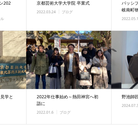
202
京都芸術大学大学院 卒業式
パッシ
岐南町
2022.03.24
ブログ
サル
2022.05.
築見学と
2022年仕事始め～熱田神宮へ初
野池師
詣に
2024.07.
2022.01.6
ブログ