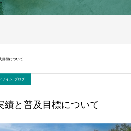
へ
普及目標について
デザイン
,
ブログ
及実績と普及目標について