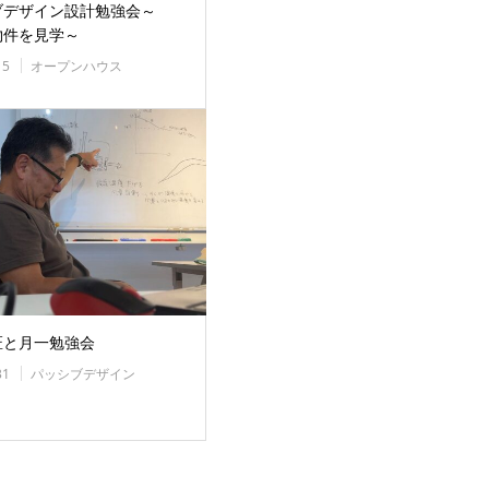
ブデザイン設計勉強会～
物件を見学～
15
オープンハウス
匠と月一勉強会
31
パッシブデザイン