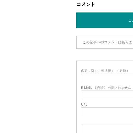
コメント
コメ
この記事へのコメントはありま
名前（例：山田 太郎）
( 必須 )
E-MAIL
( 必須 ) - 公開されません -
URL