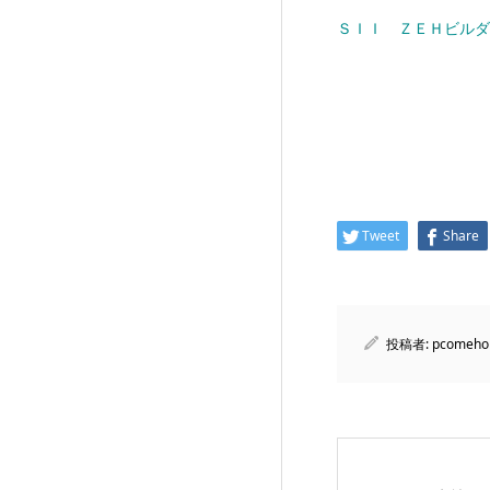
ＳＩＩ ＺＥＨビルダ
Tweet
Share
投稿者:
pcomeho