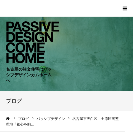
HOME
WORKS
COMPANY
名古屋の注文住宅はパッ
シブデザインカムホーム
CONCEPT
へ
PASSIVE
ブログ
RC・SE
ーム
ブログ
パッシブデザイン
名古屋市天白区 土原区画整
理地「都心を眺…
NEWS