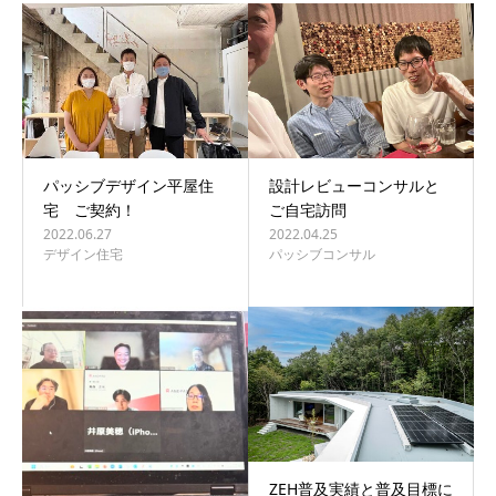
パッシブデザイン平屋住
設計レビューコンサルと
宅 ご契約！
ご自宅訪問
2022.06.27
2022.04.25
デザイン住宅
パッシブコンサル
ZEH普及実績と普及目標に