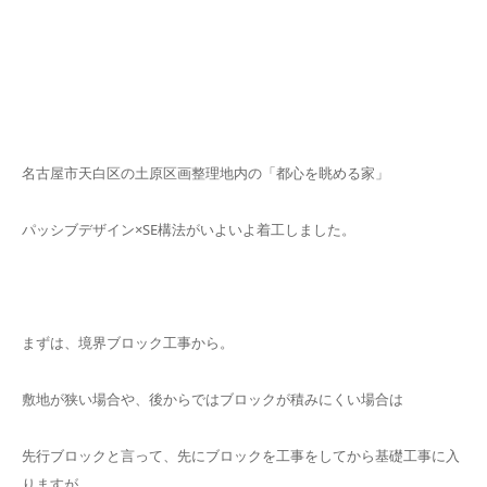
名古屋市天白区の土原区画整理地内の「都心を眺める家」
パッシブデザイン×SE構法がいよいよ着工しました。
まずは、境界ブロック工事から。
敷地が狭い場合や、後からではブロックが積みにくい場合は
先行ブロックと言って、先にブロックを工事をしてから基礎工事に入
りますが