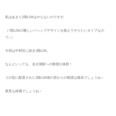
私はあまり2階LDKはやらないのですが
（1階LDKの難しいパッシブデザインを敢えてやりたいタイプなの
で…）
今回は中村区に続き2階LDK。
なんといっても、名古屋駅への眺望が抜群！
コの型に配置された2階LDK南の窓からの眺望は最高でしょうね～
夜景も綺麗でしょうね～