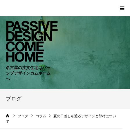
HOME
WORKS
COMPANY
名古屋の注文住宅はパッ
シブデザインカムホーム
CONCEPT
へ
PASSIVE
ブログ
RC・SE
ーム
ブログ
コラム
夏の日差しを遮るデザインと部材につい
て
NEWS