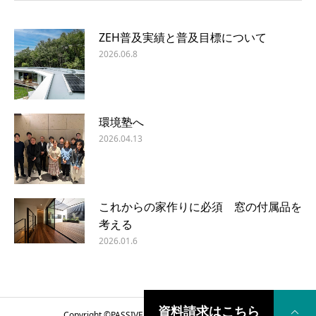
ZEH普及実績と普及目標について
2026.06.8
環境塾へ
2026.04.13
これからの家作りに必須 窓の付属品を
考える
2026.01.6
資料請求はこちら
Copyright ©
PASSIVE DESIGN COME HOME
2018