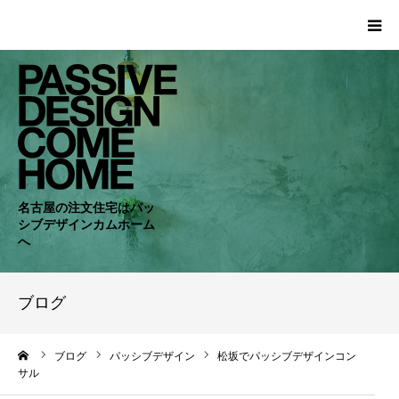
HOME
WORKS
COMPANY
名古屋の注文住宅はパッ
シブデザインカムホーム
CONCEPT
へ
PASSIVE
ブログ
RC・SE
ーム
ブログ
パッシブデザイン
松坂でパッシブデザインコン
サル
NEWS