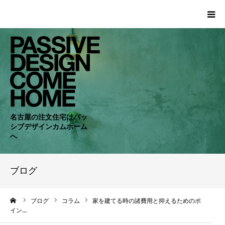
HOME
WORKS
COMPANY
名古屋の注文住宅はパッ
シブデザインカムホーム
CONCEPT
へ
PASSIVE
ブログ
RC・SE
ーム
ブログ
コラム
家を建てる時の諸費用と抑えるためのポ
イン…
NEWS