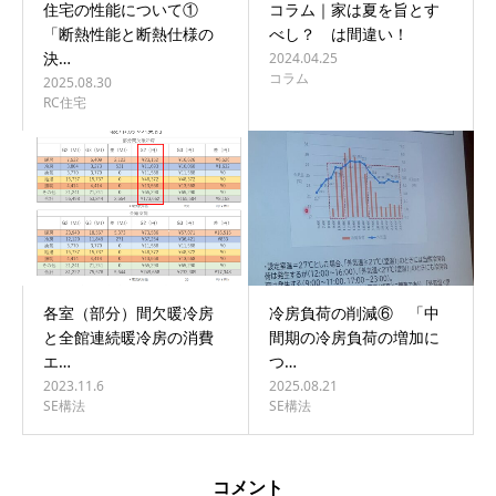
住宅の性能について①
コラム｜家は夏を旨とす
「断熱性能と断熱仕様の
べし？ は間違い！
決…
2024.04.25
コラム
2025.08.30
RC住宅
各室（部分）間欠暖冷房
冷房負荷の削減⑥ 「中
と全館連続暖冷房の消費
間期の冷房負荷の増加に
エ…
つ…
2023.11.6
2025.08.21
SE構法
SE構法
コメント