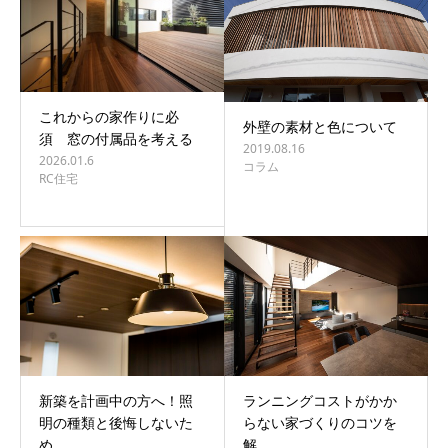
これからの家作りに必
外壁の素材と色について
須 窓の付属品を考える
2019.08.16
2026.01.6
コラム
RC住宅
新築を計画中の方へ！照
ランニングコストがかか
明の種類と後悔しないた
らない家づくりのコツを
め…
解…