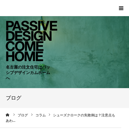
HOME
WORKS
COMPANY
名古屋の注文住宅はパッ
シブデザインカムホーム
CONCEPT
へ
PASSIVE
ブログ
RC・SE
ーム
ブログ
コラム
シューズクロークの失敗例は？注意点も
あわ…
NEWS