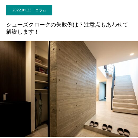
2022.01.23
コラム
BLOG
シューズクロークの失敗例は？注意点もあわせて
CONTACT
解説します！