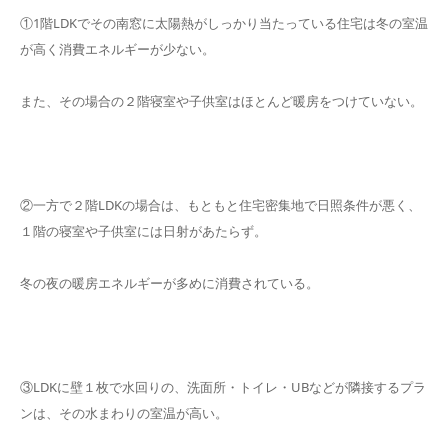
①1階LDKでその南窓に太陽熱がしっかり当たっている住宅は冬の室温
が高く消費エネルギーが少ない。
また、その場合の２階寝室や子供室はほとんど暖房をつけていない。
②一方で２階LDKの場合は、もともと住宅密集地で日照条件が悪く、
１階の寝室や子供室には日射があたらず。
冬の夜の暖房エネルギーが多めに消費されている。
③LDKに壁１枚で水回りの、洗面所・トイレ・UBなどが隣接するプラ
ンは、その水まわりの室温が高い。