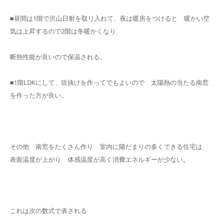
■昼間は1階で沢山日射を取り入れて、夜は暖房をつけると 暖かい空
気は上昇するので2階は冬暖かくなり
断熱性能が良いので保温される。
■1階LDKにして、吹抜けを作ってでもよいので 太陽熱の当たる南窓
を作った方が良い。
その他 南窓をたくさん作り 室内に陽だまりの多くできる住宅は
表面温度が上がり 体感温度が高く消費エネルギーが少ない。
これは次の数式で表される