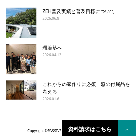
ZEH普及実績と普及目標について
2026.06.8
環境塾へ
2026.04.13
これからの家作りに必須 窓の付属品を
考える
2026.01.6
資料請求はこちら
Copyright ©
PASSIVE DESIGN COME HOME
2018