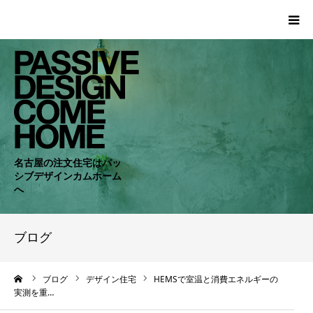
HOME
WORKS
COMPANY
名古屋の注文住宅はパッ
シブデザインカムホーム
CONCEPT
へ
PASSIVE
ブログ
RC・SE
ーム
ブログ
デザイン住宅
HEMSで室温と消費エネルギーの
実測を重…
NEWS