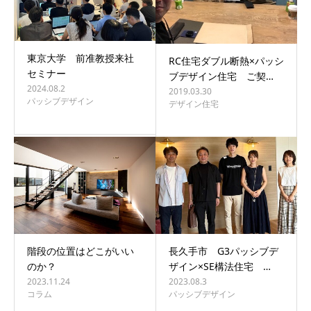
東京大学 前准教授来社
RC住宅ダブル断熱×パッシ
セミナー
ブデザイン住宅 ご契…
2024.08.2
2019.03.30
パッシブデザイン
デザイン住宅
階段の位置はどこがいい
長久手市 G3パッシブデ
のか？
ザイン×SE構法住宅 …
2023.11.24
2023.08.3
コラム
パッシブデザイン