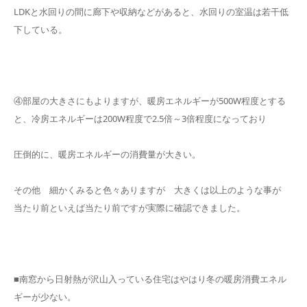
LDKと水回りの間に廊下や収納などがあると、水回りの室温は若干低
下している。
④部屋の大きさにもよりますが、暖房エネルギーが500W程度とする
と、冷房エネルギーは200W程度で2.5倍～3倍程度になっており
圧倒的に、暖房エネルギーの消費量が大きい。
その他 細かくみると色々ありますが 大きくは以上のような事が
当たり前といえば当たり前ですが実際に確認できました。
■南窓から日射熱が沢山入っている住宅はやはり冬の暖房消費エネル
ギーが少ない。