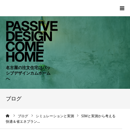
HOME
WORKS
COMPANY
名古屋の注文住宅はパッ
シブデザインカムホーム
CONCEPT
へ
PASSIVE
ブログ
RC・SE
ーム
ブログ
シミュレーションと実測
SIMと実測から考える
快適＆省エネプラン…
NEWS