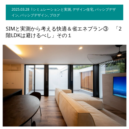
2025.03.28
シミュレーションと実測
,
デザイン住宅
,
パッシブデザ
BLOG
イン
,
パッシブデザイン
,
ブログ
CONTACT
SIMと実測から考える快適＆省エネプラン③ 「2
階LDKは避けるべし」その１