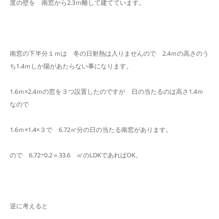
度の壁を 南窓から2.3ｍ離して建てています。
南窓の下半分１ｍは 冬の日射熱は入りませんので 2.4ｍの高さのう
ち1.4ｍしか陽があたらない事になります。
1.6ｍ×2.4ｍの窓を３つ設置したのですが 日の当たるのは高さ1.4ｍ
なので
1.6ｍ×1.4×３で 6.72㎡分の日の当たる南窓があります。
ので 6.72÷0.2＝33.6 ㎡のLDKであればOK。
逆に考えると