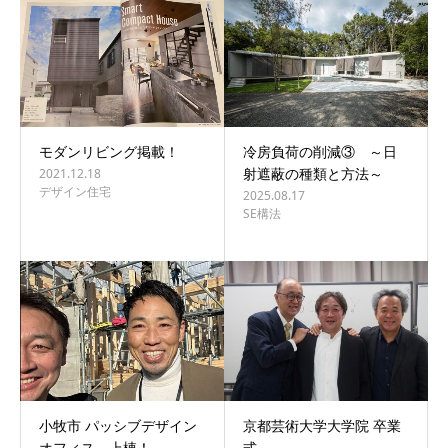
モダンリビング掲載！
冷房負荷の削減③ ～日
射遮蔽の種類と方法～
2021.12.18
デザイン住宅
2025.08.17
SE構法
小牧市 パッシブデザイン
京都芸術大学大学院 卒業
オフィス 上棟！
式