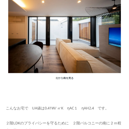
こんなお宅で UA値は0.41W/ ㎡K ηAC１ ηAH2.4 です。
２階LDKのプライバシーを守るために ２階バルコニーの南に２ｍ程