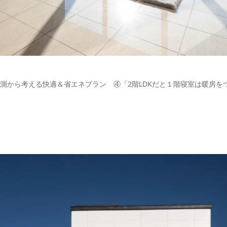
測から考える快適＆省エネプラン ④「2階LDKだと１階寝室は暖房を