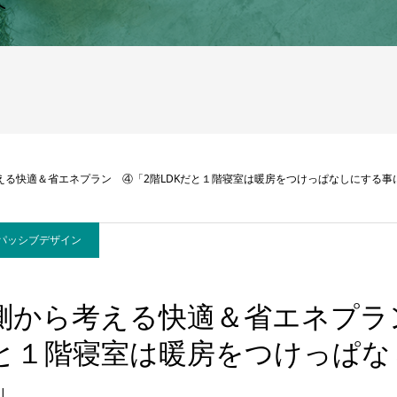
へ
考える快適＆省エネプラン ④「2階LDKだと１階寝室は暖房をつけっぱなしにする事
パッシブデザイン
実測から考える快適＆省エネプラ
だと１階寝室は暖房をつけっぱ
」