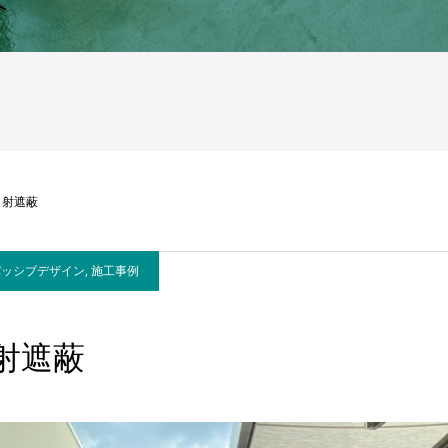
へ
日射遮蔽
パッシブデザイン
,
施工事例
射遮蔽