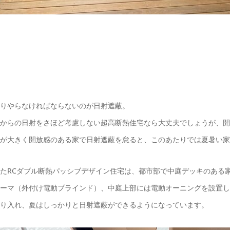
りやらなければならないのが日射遮蔽。
からの日射をさほど考慮しない超高断熱住宅なら大丈夫でしょうが、開
が大きく開放感のある家で日射遮蔽を怠ると、このあたりでは夏暑い家
たRCダブル断熱パッシブデザイン住宅は、都市部で中庭デッキのある
ーマ（外付け電動ブラインド）、中庭上部には電動オーニングを設置し
り入れ、夏はしっかりと日射遮蔽ができるようになっています。