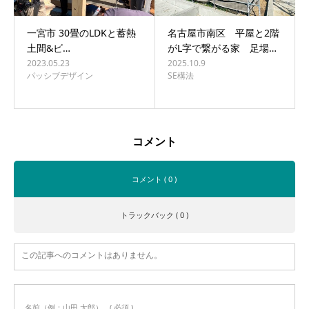
一宮市 30畳のLDKと蓄熱
名古屋市南区 平屋と2階
土間&ビ…
がL字で繋がる家 足場…
2023.05.23
2025.10.9
パッシブデザイン
SE構法
コメント
コメント ( 0 )
トラックバック ( 0 )
この記事へのコメントはありません。
名前（例：山田 太郎）
( 必須 )