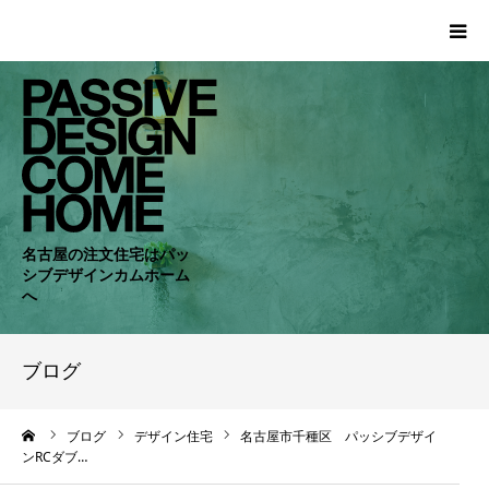
HOME
WORKS
COMPANY
名古屋の注文住宅はパッ
シブデザインカムホーム
CONCEPT
へ
PASSIVE
ブログ
RC・SE
ーム
ブログ
デザイン住宅
名古屋市千種区 パッシブデザイ
ンRCダブ…
NEWS