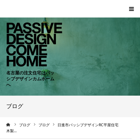
HOME
WORKS
COMPANY
名古屋の注文住宅はパッ
シブデザインカムホーム
CONCEPT
へ
PASSIVE
ブログ
RC・SE
ーム
ブログ
ブログ
日進市パッシブデザインRC平屋住宅
木製…
NEWS