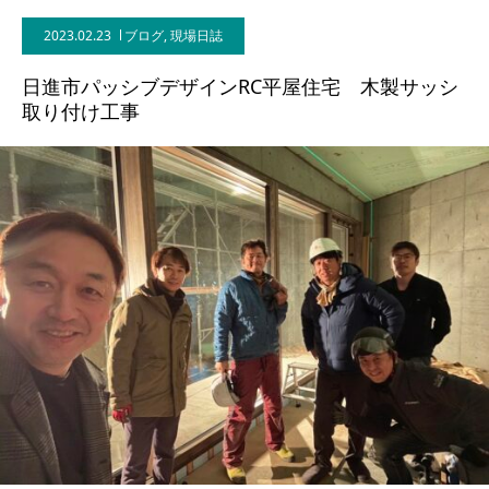
2023.02.23
ブログ
,
現場日誌
BLOG
日進市パッシブデザインRC平屋住宅 木製サッシ
CONTACT
取り付け工事