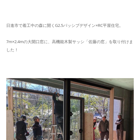
日進市で着工中の森に開くG2.5パッシブデザイン×RC平屋住宅。
7m×2.4mの大開口窓に、高機能木製サッシ「佐藤の窓」を取り付けま
した！