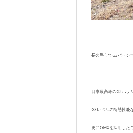
長久手市でG3パッシ
日本最高峰のG3パッ
G3レベルの断熱性能な
更にOMXを採用した