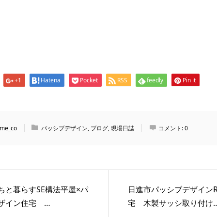
+1
Hatena
Pocket
RSS
feedly
Pin it
me_co
パッシブデザイン
,
ブログ
,
現場日誌
コメント:
0
ちと暮らすSE構法平屋×パ
日進市パッシブデザインR
ザイン住宅 …
宅 木製サッシ取り付け