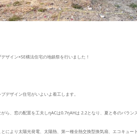
ブデザイン×SE構法住宅の地鎮祭を行いました！
シブデザイン住宅がいよいよ着工します。
がら、窓の配置を工夫しηACは0.7ηAHは 2.2となり、夏と冬のバラ
ことにより太陽光発電、太陽熱、第一種全熱交換型換気扇、エコキュー