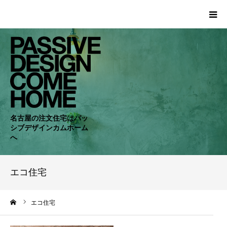
HOME
WORKS
COMPANY
名古屋の注文住宅はパッ
シブデザインカムホーム
CONCEPT
へ
PASSIVE
エコ住宅
RC・SE
ーム
エコ住宅
NEWS