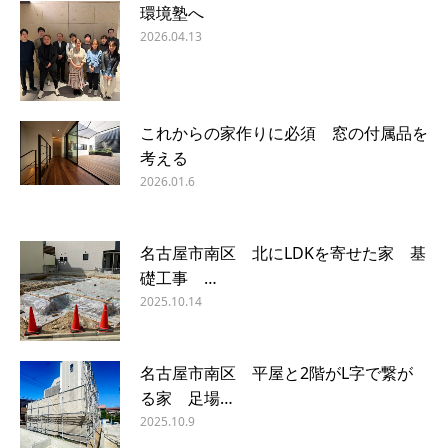
環境塾へ
2026.04.13
これからの家作りに必須 窓の付属品を
考える
2026.01.6
名古屋市南区 北にLDKを寄せた家 基
礎工事 …
2025.10.14
名古屋市南区 平屋と2階がL字で繋が
る家 足場…
2025.10.9