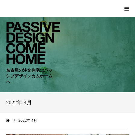
HOME
WORKS
COMPANY
名古屋の注文住宅はパッ
シブデザインカムホーム
CONCEPT
へ
PASSIVE
2022年 4月
RC・SE
ーム
2022年 4月
NEWS