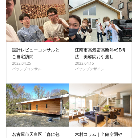
BLOG
CONTACT
設計レビューコンサルと
江南市高気密高断熱×SE構
ご自宅訪問
法 美容院お引渡し
2022.04.25
2022.04.15
パッシブコンサル
パッシブデザイン
名古屋市天白区「森に包
木村コラム｜全館空調や