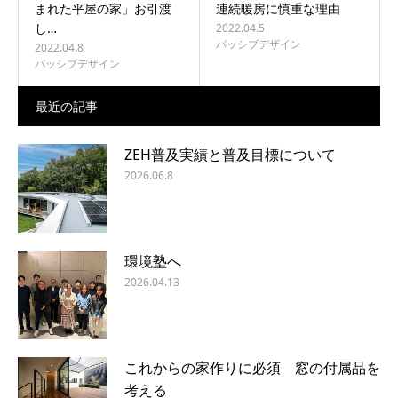
まれた平屋の家」お引渡
連続暖房に慎重な理由
し…
2022.04.5
パッシブデザイン
2022.04.8
パッシブデザイン
最近の記事
ZEH普及実績と普及目標について
2026.06.8
環境塾へ
2026.04.13
これからの家作りに必須 窓の付属品を
考える