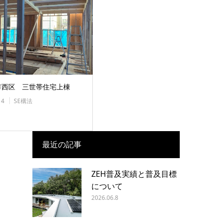
市西区 三世帯住宅上棟
14
SE構法
最近の記事
ZEH普及実績と普及目標
について
2026.06.8