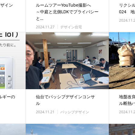
デザイン
ルームツアーYouTube撮影へ
リクシ
～中庭と北側LDKでプライバシー
024 
と…
2024.11.
2024.11.27
デザイン住宅
ルギーの
仙台でパッシブデザインコンサ
地盤改
ル
ル断熱
2024.11.21
パッシブデザイン
2024.11.