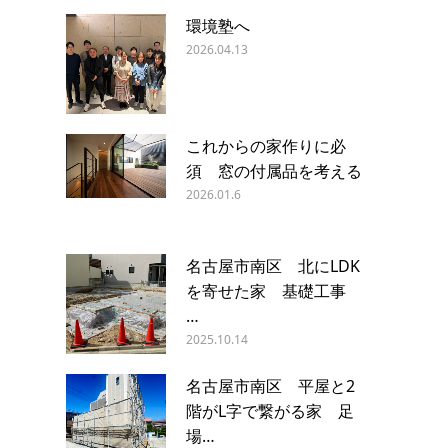
環境塾へ
2026.04.13
これからの家作りに必
須 窓の付属品を考える
2026.01.6
名古屋市南区 北にLDK
を寄せた家 基礎工事
…
2025.10.14
名古屋市南区 平屋と2
階がL字で繋がる家 足
場…