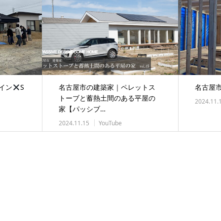
イン
S
名古屋市の建築家｜ペレットス
名古屋
トーブと蓄熱土間のある平屋の
2024.11.
家【パッシブ…
2024.11.15
YouTube