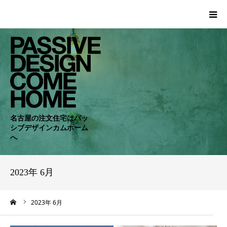
HOME
WORKS
COMPANY
名古屋の注文住宅はパッ
シブデザインカムホーム
CONCEPT
へ
PASSIVE
2023年 6月
RC・SE
ーム
2023年 6月
NEWS