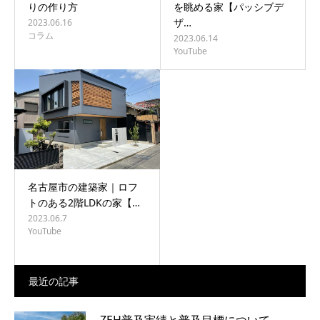
りの作り方
を眺める家【パッシブデ
ザ…
2023.06.16
コラム
2023.06.14
YouTube
名古屋市の建築家｜ロフ
トのある2階LDKの家【…
2023.06.7
YouTube
最近の記事
ZEH普及実績と普及目標について