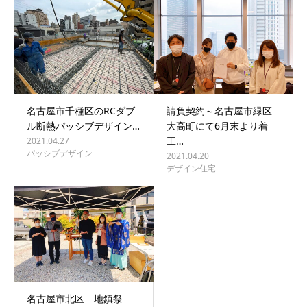
BLOG
CONTACT
名古屋市千種区のRCダブ
請負契約～名古屋市緑区
ル断熱パッシブデザイン…
大高町にて6月末より着
工…
2021.04.27
パッシブデザイン
2021.04.20
デザイン住宅
名古屋市北区 地鎮祭