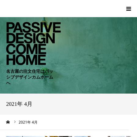
HOME
WORKS
COMPANY
名古屋の注文住宅はパッ
シブデザインカムホーム
CONCEPT
へ
PASSIVE
2021年 4月
RC・SE
ーム
2021年 4月
NEWS