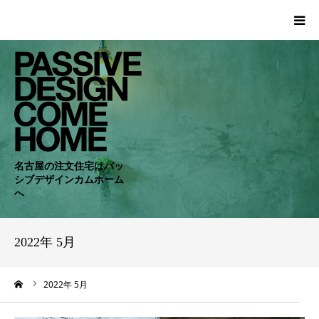
HOME
WORKS
COMPANY
名古屋の注文住宅はパッ
シブデザインカムホーム
CONCEPT
へ
PASSIVE
2022年 5月
RC・SE
ーム
2022年 5月
NEWS