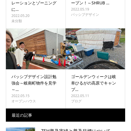
レーションとゾーニング
ープン！～SHRUB …
に…
2022.05.19
パッシブデザイン
2022.05.20
未分類
パッシブデザイン設計勉
ゴールデンウィークは岐
強会～岐南町物件を見学
阜ひるがの高原でキャン
～…
プ…
2022.05.15
2022.05.11
オープンハウス
ブログ
最近の記事
ZEH普及実績と普及目標について