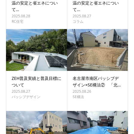
温の安定と省エネについ
温の安定と省エネについ
て…
て…
2025.08.28
2025.08.27
RC住宅
コラム
ZEH普及実績と普及目標に
名古屋市南区パッシブデ
ついて
ザイン×SE構法② 「北…
2025.08.27
2025.08.26
パッシブデザイン
SE構法