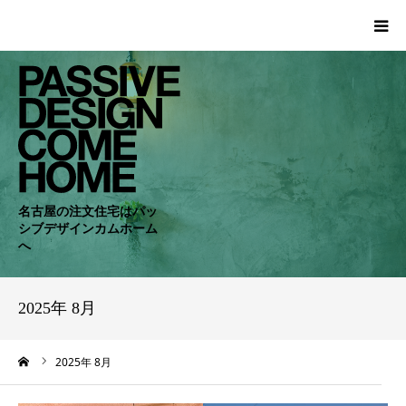
HOME
WORKS
COMPANY
名古屋の注文住宅はパッ
シブデザインカムホーム
CONCEPT
へ
PASSIVE
2025年 8月
RC・SE
ーム
2025年 8月
NEWS