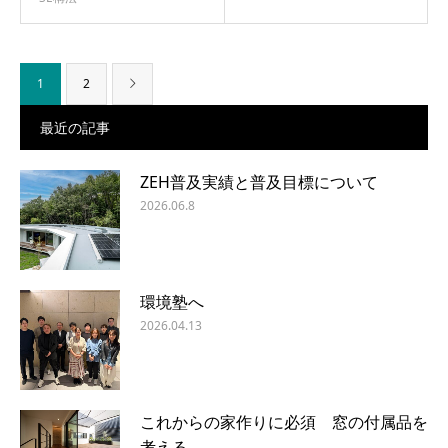
1
2
最近の記事
ZEH普及実績と普及目標について
2026.06.8
環境塾へ
2026.04.13
これからの家作りに必須 窓の付属品を
考える