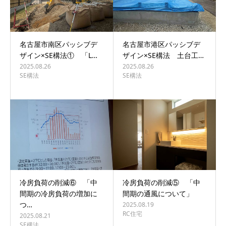
名古屋市南区パッシブデ
名古屋市港区パッシブデ
ザイン×SE構法① 「L…
ザイン×SE構法 土台工…
2025.08.26
2025.08.26
SE構法
SE構法
冷房負荷の削減⑥ 「中
冷房負荷の削減⑤ 「中
間期の冷房負荷の増加に
間期の通風について」
つ…
2025.08.19
RC住宅
2025.08.21
SE構法