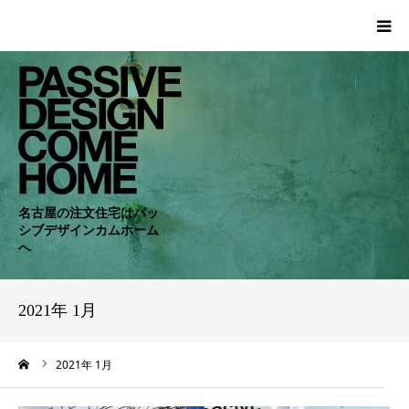
HOME
WORKS
COMPANY
名古屋の注文住宅はパッ
シブデザインカムホーム
CONCEPT
へ
PASSIVE
2021年 1月
RC・SE
ーム
2021年 1月
NEWS