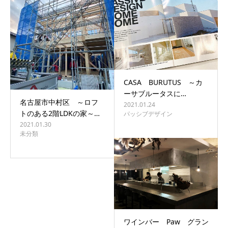
BLOG
CONTACT
CASA BURUTUS ～カ
ーサブルータスに…
名古屋市中村区 ～ロフ
2021.01.24
トのある2階LDKの家～…
パッシブデザイン
2021.01.30
未分類
ワインバー Paw グラン