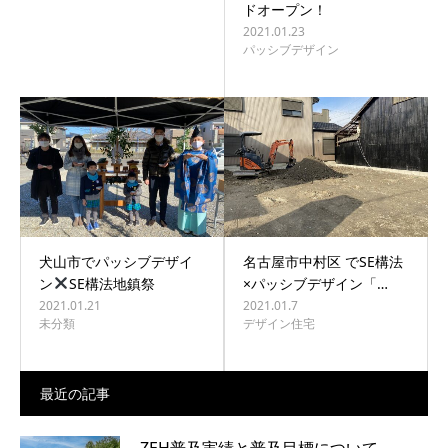
ドオープン！
2021.01.23
パッシブデザイン
犬山市でパッシブデザイ
名古屋市中村区 でSE構法
ン
SE構法地鎮祭
×パッシブデザイン「…
2021.01.21
2021.01.7
未分類
デザイン住宅
最近の記事
ZEH普及実績と普及目標について