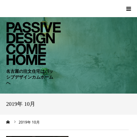
HOME
WORKS
COMPANY
名古屋の注文住宅はパッ
シブデザインカムホーム
CONCEPT
へ
PASSIVE
2019年 10月
RC・SE
ーム
2019年 10月
NEWS