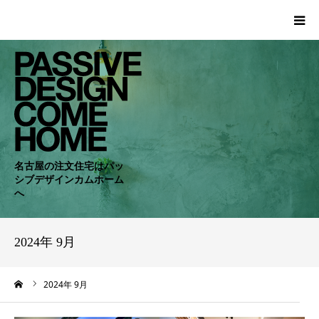
HOME
WORKS
COMPANY
名古屋の注文住宅はパッ
シブデザインカムホーム
CONCEPT
へ
PASSIVE
2024年 9月
RC・SE
ーム
2024年 9月
NEWS