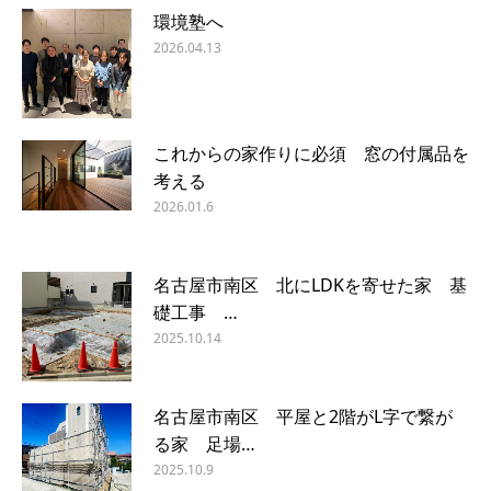
環境塾へ
2026.04.13
これからの家作りに必須 窓の付属品を
考える
2026.01.6
名古屋市南区 北にLDKを寄せた家 基
礎工事 …
2025.10.14
名古屋市南区 平屋と2階がL字で繋が
る家 足場…
2025.10.9