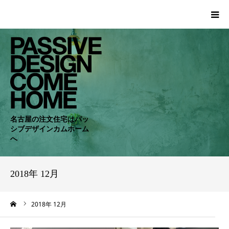
HOME
WORKS
COMPANY
名古屋の注文住宅はパッ
シブデザインカムホーム
CONCEPT
へ
PASSIVE
2018年 12月
RC・SE
ーム
2018年 12月
NEWS