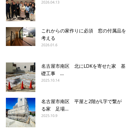
2026.04.13
これからの家作りに必須 窓の付属品を
考える
2026.01.6
名古屋市南区 北にLDKを寄せた家 基
礎工事 …
2025.10.14
名古屋市南区 平屋と2階がL字で繋が
る家 足場…
2025.10.9