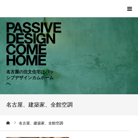
HOME
WORKS
COMPANY
名古屋の注文住宅はパッ
シブデザインカムホーム
CONCEPT
へ
PASSIVE
名古屋、建築家、全館空調
RC・SE
ーム
名古屋、建築家、全館空調
NEWS