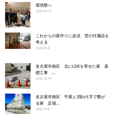
環境塾へ
2026.04.13
これからの家作りに必須 窓の付属品を
考える
2026.01.6
名古屋市南区 北にLDKを寄せた家 基
礎工事 …
2025.10.14
名古屋市南区 平屋と2階がL字で繋が
る家 足場…
2025.10.9