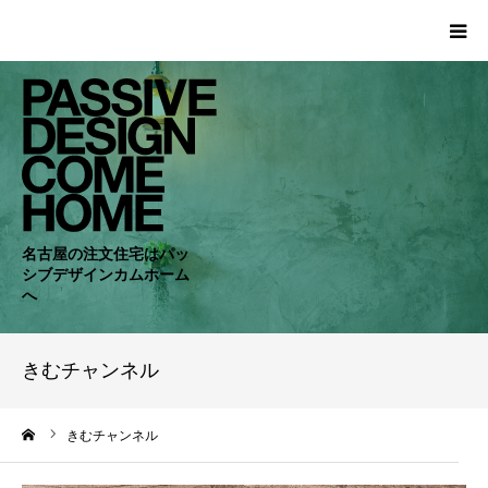
HOME
WORKS
COMPANY
名古屋の注文住宅はパッ
シブデザインカムホーム
CONCEPT
へ
PASSIVE
きむチャンネル
RC・SE
ーム
きむチャンネル
NEWS