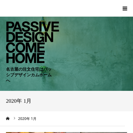
HOME
WORKS
COMPANY
名古屋の注文住宅はパッ
シブデザインカムホーム
CONCEPT
へ
PASSIVE
2020年 1月
RC・SE
ーム
2020年 1月
NEWS