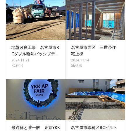
BLOG
CONTACT
地盤改良工事 名古屋市R
名古屋市西区 三世帯住
Cダブル断熱パッシブデ…
宅上棟
2024.11.21
2024.11.14
RC住宅
SE構法
最適解と唯一解 東京YKK
名古屋市瑞穂区RCビルト