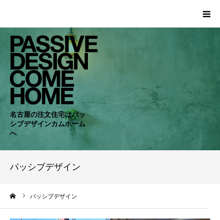
HOME
WORKS
COMPANY
名古屋の注文住宅はパッ
シブデザインカムホーム
CONCEPT
へ
PASSIVE
パッシブデザイン
RC・SE
ーム
パッシブデザイン
NEWS