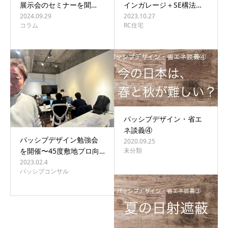
展示会のセミナーを聞…
インガレージ＋SE構法…
2024.09.29
2023.10.27
コラム
RC住宅
パッシブデザイン・省エ
ネ談義④
パッシブデザイン勉強会
2020.09.25
未分類
を開催〜45度敷地プロ向…
2023.02.4
パッシブコンサル