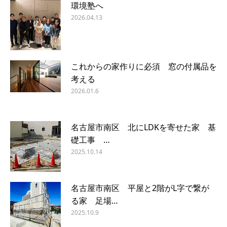
環境塾へ
2026.04.13
これからの家作りに必須 窓の付属品を
考える
2026.01.6
名古屋市南区 北にLDKを寄せた家 基
礎工事 …
2025.10.14
名古屋市南区 平屋と2階がL字で繋が
る家 足場…
2025.10.9