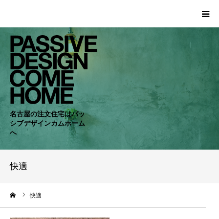
HOME
WORKS
COMPANY
名古屋の注文住宅はパッ
シブデザインカムホーム
CONCEPT
へ
PASSIVE
快適
RC・SE
ーム
快適
NEWS