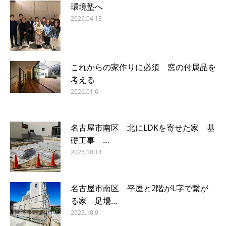
環境塾へ
2026.04.13
これからの家作りに必須 窓の付属品を
考える
2026.01.6
名古屋市南区 北にLDKを寄せた家 基
礎工事 …
2025.10.14
名古屋市南区 平屋と2階がL字で繋が
る家 足場…
2025.10.9