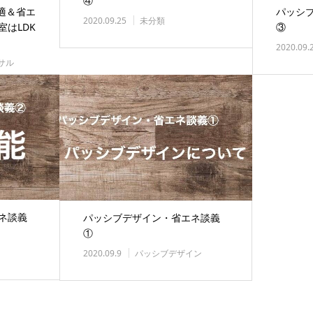
④
適＆省エ
パッシ
2020.09.25
未分類
はLDK
③
2020.09.
サル
ネ談義
パッシブデザイン・省エネ談義
①
2020.09.9
パッシブデザイン