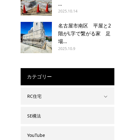
…
2025.10.14
名古屋市南区 平屋と2
階がL字で繋がる家 足
場…
2025.10.9
カテゴリー
RC住宅
SE構法
YouTube